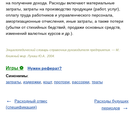
на получение дохода. Расходы включают материальные
затраты, затраты на производство продукции (работ, услуг),
оплату труда работников и управленческого персонала,
амортизационные отчисления, иные затраты, а также потери
(убытки от стихийных бедствий, продажи основных средств,
изменений валютных курсов и др.).
Энциклопедический словарь-справочник руководителя предприятия. — М.:
Книжный мир
.
Лукаш Ю.А.
.
2004
.
Игры ⚽
Нужен реферат?
Синонимы
:
затраты
,
издержки
,
кошт
,
протори
,
рассорки
,
траты
Расходный отвес
Расходы будущих
(спецификация)
периодов